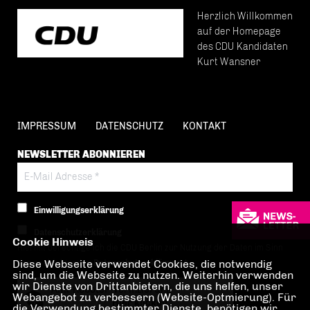
Herzlich Willkommen
auf der Homepage
des CDU Kandidaten
Kurt Wansner
IMPRESSUM
DATENSCHUTZ
KONTAKT
NEWSLETTER ABONNIEREN
Einwilligungserklärung
Datenschutzerklärung
Cookie Hinweis
Hiermit berechtige ich die CDU Berlin zur Nutzung der Daten im Sinn
Diese Webseite verwendet Cookies, die notwendig
der nachfolgenden
Datenschutzerklärung.*
sind, um die Webseite zu nutzen. Weiterhin verwenden
wir Dienste von Drittanbietern, die uns helfen, unser
Anti-Roboter-Verifizierung
Webangebot zu verbessern (Website-Optmierung). Für
Hier klicken
die Verwendung bestimmter Dienste, benötigen wir