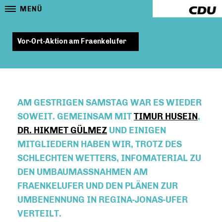
MENÜ
Vor-Ort-Aktion am Fraenkelufer
AM GESTRIGEN SAMSTAG WAR ES WIEDER
SOWEIT. GEMEINSAM MIT
TIMUR HUSEIN
,
DR. HIKMET GÜLMEZ
UND EINIGEN
MITGLIEDERN HABEN WIR, TROTZ DES
SCHLECHTEN WETTERS, INFOMATERIAL ZU
DEN UMBAUMASSNAHMEN AM F
RAENKELUFER UND DEN PLÄNEN ZUR
UMBENENNUNG IN REGINA-JONAS-UFER V
ERTEILT.