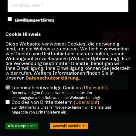
Einwilligungserklärung
Datenschutzerklärung
Cookie Hinweis
Hiermit berechtige ich die CDU Berlin zur Nutzung der Daten im Sinn
Diese Webseite verwendet Cookies, die notwendig
der nachfolgenden
Datenschutzerklärung.*
sind, um die Webseite zu nutzen. Weiterhin verwenden
wir Dienste von Drittanbietern, die uns helfen, unser
Anti-Roboter-Verifizierung
Webangebot zu verbessern (Website-Optmierung). Für
Hier klicken
die Verwendung bestimmter Dienste, benötigen wir
Ihre Einwilligung. Ihre Einwilligung können Sie jederzeit
Friendly
Captcha ⇗
widerrufen. Weitere Informationen finden Sie in
unserer
Datenschutzerklärung
.
Technisch notwendige Cookies (
Übersicht
)
Die notwendigen Cookies werden allein für den
* Pflichtfeld!
ordnungsgemäßen Gebrauch der Webseite benötigt.
Cookies von Drittanbietern (
Übersicht
)
Zur Optimierung unserer Webseite binden wir Dienste und
Angebote von Drittanbietern ein.
@2026 Bürgerbüro Kurt Wansner
Alle Rechte vorbehalten.
Alle akzeptieren
Auswahl speichern